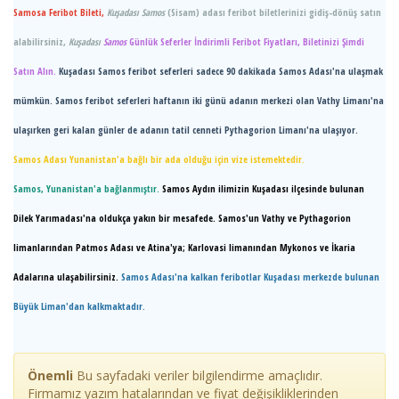
Samosa Feribot Bileti,
Kuşadası Samos
(Sisam) adası feribot biletlerinizi gidiş-dönüş satın
alabilirsiniz,
Kuşadası
Samos
Günlük Seferler İndirimli Feribot Fiyatları, Biletinizi Şimdi
Satın Alın.
Kuşadası Samos feribot seferleri sadece 90 dakikada Samos Adası'na ulaşmak
mümkün. Samos feribot seferleri haftanın iki günü adanın merkezi olan
Vathy Limanı
'na
ulaşırken geri kalan günler de adanın tatil cenneti Pythagorion Limanı'na ulaşıyor.
Samos Adası Yunanistan'a bağlı bir ada olduğu için vize istemektedir
.
Samos,
Yunanistan
'a bağlanmıştır.
Samos
Aydın ilimizin Kuşadası ilçesinde bulunan
Dilek Yarımadası'na oldukça yakın bir mesafede
.
Samos'un Vathy ve Pythagorion
limanlarından
Patmos Adası ve Atina'ya; Karlovasi limanından Mykonos ve İkaria
Adalarına ulaşabilirsiniz
.
Samos
Adası'na kalkan
feribotlar
Kuşadası merkezde bulunan
Büyük Liman'dan kalkmaktadır.
Önemli
Bu sayfadaki veriler bilgilendirme amaçlıdır.
Firmamız yazım hatalarından ve fiyat değişikliklerinden