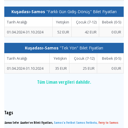
Kuşadası-Samos
"Farklı Gün Gidiş-Dönüş" Bilet Fiyatları
Tarih Aralığı
Yetişkin
Çocuk (7-12)
Bebek (0-5)
01.04.2024-31.10.2024
52 EUR
42 EUR
0 EUR
Kuşadası-Samos
"Tek Yön" Bilet Fiyatları
Tarih Aralığı
Yetişkin
Çocuk (7-12)
Bebek (0-5)
01.04.2024-31.10.2024
35 EUR
25 EUR
0 EUR
Tüm Liman vergileri dahildir.
Tags
Samos
Sefer
Saatleri
ve Bileti Fiyatları,
Samos'a Feribot Samos Feribotu,
Ferry to Samos