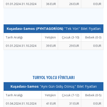
01.01.2024-31.10.2024
36 EUR
26 EUR
0 EUR
Kuşadası-Samos (PYHTAGORİON)
"Tek Yön" Bilet Fiyatları
Tarih Aralığı
Yetişkin
Çocuk (3-10)
Bebek (0-3)
01.01.2024-31.10.2024
39 EUR
29 EUR
0 EUR
TURYOL YOLCU FİYATLARI
Kuşadası-Samos
"Aynı Gün Gidiş-Dönüş" Bilet Fiyatları
Tarih Aralığı
Yetişkin
Çocuk (7-12)
Bebek (0-5)
01.04.2024-31.10.2024
41 EUR
31 EUR
0 EUR