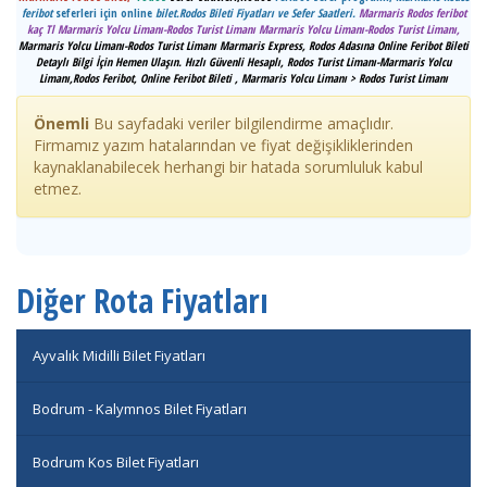
feribot
seferleri için online
bilet.
Rodos Bileti Fiyatları ve Sefer Saatleri.
Marmaris Rodos feribot
kaç Tl Marmaris Yolcu Limanı-Rodos Turist Limanı Marmaris Yolcu Limanı-Rodos Turist Limanı,
Marmaris Yolcu Limanı-Rodos Turist Limanı Marmaris Express, Rodos Adasına Online Feribot Bileti
Detaylı Bilgi İçin Hemen Ulaşın. Hızlı Güvenli Hesaplı, Rodos Turist Limanı-Marmaris Yolcu
Limanı,Rodos Feribot, Online Feribot Bileti , Marmaris Yolcu Limanı > Rodos Turist Limanı
Önemli
Bu sayfadaki veriler bilgilendirme amaçlıdır.
Firmamız yazım hatalarından ve fiyat değişikliklerinden
kaynaklanabilecek herhangi bir hatada sorumluluk kabul
etmez.
Diğer Rota Fiyatları
Ayvalık Midilli Bilet Fiyatları
Bodrum - Kalymnos Bilet Fiyatları
Bodrum Kos Bilet Fiyatları