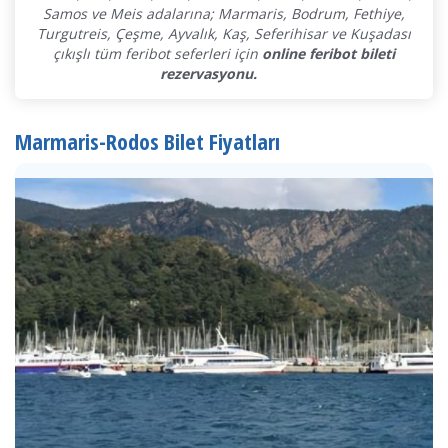
Samos ve Meis adalarına; Marmaris, Bodrum, Fethiye,
Turgutreis, Çeşme, Ayvalık, Kaş, Seferihisar ve Kuşadası
çıkışlı tüm feribot seferleri için
online feribot bileti
rezervasyonu.
Marmaris-Rodos Bilet Fiyatları