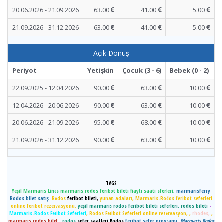
20.06.2026 - 21.09.2026
63.00
41.00
5.00
21.09.2026 - 31.12.2026
63.00
41.00
5.00
Açık Dönüş
Periyot
Yetişkin
Çocuk (3 - 6)
Bebek (0 - 2)
22.09.2025 - 12.04.2026
90.00
63.00
10.00
12.04.2026 - 20.06.2026
90.00
63.00
10.00
20.06.2026 - 21.09.2026
95.00
68.00
10.00
21.09.2026 - 31.12.2026
90.00
63.00
10.00
TAGS
Yeşil Marmaris Lines marmaris rodos feribot bileti fiaytı saati sferleri,
marmarisferry
Rodos bilet satış
Rodos
feribot bileti
,
yunan adaları,
Marmaris-Rodos feribot seferleri
online feribot rezervasyonu,
yeşil marmaris rodos feribot bileti seferleri, rodos bileti
-
Marmaris-Rodos Feribot Seferleri
, Rodos Feribot Seferleri online rezervasyon, ,
rhodes,
,
marmaris rodos bilet,
rodos
sefer saatleri,Rodos
feribot sefer programı,
Marmaris Rodos