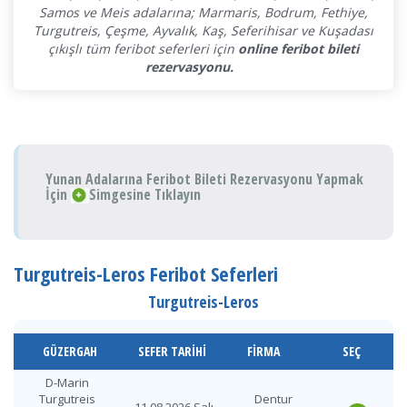
Samos ve Meis adalarına; Marmaris, Bodrum, Fethiye,
Turgutreis, Çeşme, Ayvalık, Kaş, Seferihisar ve Kuşadası
çıkışlı tüm feribot seferleri için
online feribot bileti
rezervasyonu.
Yunan Adalarına Feribot Bileti Rezervasyonu Yapmak
İçin
Simgesine Tıklayın
Turgutreis-Leros Feribot Seferleri
Turgutreis-Leros
GÜZERGAH
SEFER TARIHI
FIRMA
SEÇ
D-Marin
Turgutreis
Dentur
11.08.2026 Salı