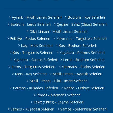
Marina) Limanı
Leros(Agia
Marina) Limanı >
05.09.2026
Dentur
D-Marin
D-Marin
Cumartesi
Avrasya
Turgutreis
12.09.2026
Dentur
Ayvalık - Midilli Limanı Seferleri
Bodrum - Kos Seferleri
Turgutreis
17:00-17:45
Feribot
Limanı >
Cumartesi
Avrasya
Limanı
Leros(Agia
09:00-09:45
Feribot
Bodrum - Leros Seferleri
Çeşme - Sakız (Chios) Seferleri
Marina) Limanı
Leros(Agia
Dikili Limanı - Midilli Limanı Seferleri
Marina) Limanı >
06.09.2026
Dentur
D-Marin
D-Marin
Pazar
Avrasya
Fethiye - Rodos Seferleri
Kalymnos - Turgutreis Seferleri
Turgutreis
13.09.2026
Dentur
Turgutreis
17:00-17:45
Feribot
Limanı >
Pazar
Avrasya
Kaş - Meis Seferleri
Kos - Bodrum Seferleri
Limanı
Leros(Agia
09:00-09:45
Feribot
Kos - Turgutreis Seferleri
Kuşadası - Patmos Seferleri
Marina) Limanı
Leros(Agia
Marina) Limanı >
07.09.2026
Dentur
Kuşadası - Samos Seferleri
Leros - Bodrum Seferleri
D-Marin
D-Marin
Pazartesi
Avrasya
Turgutreis
14.09.2026
Dentur
Leros - Turgutreis Seferleri
Marmaris - Rodos Seferleri
Turgutreis
17:00-17:45
Feribot
Limanı >
Pazartesi
Avrasya
Limanı
Leros(Agia
09:00-09:45
Feribot
Meis - Kaş Seferleri
Midilli Limanı - Ayvalık Seferleri
Marina) Limanı
Leros(Agia
Midilli Limanı - Dikili Limanı Seferleri
Marina) Limanı >
Dentur
D-Marin
08.09.2026 Salı
Patmos - Kuşadası Seferleri
Rodos - Fethiye Seferleri
D-Marin
Avrasya
Turgutreis
Dentur
17:00-17:45
15.09.2026 Salı
Turgutreis
Feribot
Limanı >
Avrasya
Rodos - Marmaris Seferleri
09:00-09:45
Limanı
Leros(Agia
Feribot
Sakız (Chios) - Çeşme Seferleri
Marina) Limanı
Leros(Agia
Samos - Kuşadası Seferleri
Samos - Seferihisar Seferleri
Marina) Limanı >
09.09.2026
Dentur
D-Marin