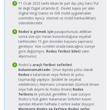
*1 Ocak 2025 tarihi itibari ile yurt dışı çıkış harcı Pul
Turgutreis
17:00-17:45
Feribot
Limanı >
Cumartesi
Avrasya
Limanı
ile değil Digial ortamda (E -Devlet kapısı yer alan
Leros(Agia
09:00-09:45
Feribot
Marina) Limanı
Digital Vergi Daires ve GİB mobil uygulamaları
Leros(Agia
üzerinden Ayrıca internet ve mobil bankacılıktan)
Marina) Limanı >
23.08.2026
Dentur
D-Marin
ödenebilecektir.
D-Marin
Pazar
Avrasya
Turgutreis
30.08.2026
Dentur
Turgutreis
17:00-17:45
Feribot
Limanı >
Pazar
Avrasya
Rodos'a gitmek için
pasaportunuzu aldıktan
Limanı
Leros(Agia
09:00-09:45
Feribot
sonra vize için Yunan konsolosluğuna seyahat
Marina) Limanı
Leros(Agia
tarihinizden 15 gün önceden başvuru yapmanız
Marina) Limanı >
24.08.2026
Dentur
D-Marin
gerekiyor. Vize ücretleri orada kalacağınız süreye
D-Marin
Pazartesi
Avrasya
Turgutreis
31.08.2026
Dentur
göre değişmiyor,
Rodos feribot bileti
satın
Turgutreis
17:00-17:45
Feribot
Limanı >
Pazartesi
Avrasya
alıyorsunuz.
Limanı
Leros(Agia
09:00-09:45
Feribot
Marina) Limanı
Leros(Agia
Rodos'a
araçlı feribot seferleri
Marina) Limanı >
Dentur
D-Marin
bulunmamaktadır.
Onun dışında yolcu olarak
25.08.2026 Salı
D-Marin
Avrasya
Turgutreis
Dentur
Rodos
'a katamaran veya feribot ile yolcu
17:00-17:45
01.09.2026 Salı
Turgutreis
Feribot
Limanı >
Avrasya
taşımacılığı yapılıyor. (bisiklet ile seyahat
09:00-09:45
Limanı
Leros(Agia
Feribot
edebilirsiniz.) Marmaris Limanından (Gümrük limanı
Marina) Limanı
Leros(Agia
veya halk deyimi ile Rodos limanı)
Rodos
Marina) Limanı >
26.08.2026
Dentur
D-Marin
feribotu
ile yolculuk genellikle 1 saat sürüyor.
D-Marin
Çarşamba
Avrasya
Turgutreis
02.09.2026
Dentur
Rodos'a hızlı giden Katamaran Seferleri Kasım
Turgutreis
17:00-17:45
Feribot
Limanı >
Çarşamba
Avrasya
ayından itibaren haftada 2 sefere kadar düşüyor.
Limanı
Leros(Agia
09:00-09:45
Feribot
Marmaris-Rodos ve Fethiye-Rodos sefer