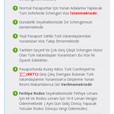
Marina) Limanı
Leros(Agia
Marina) Limanı >
Dentur
D-Marin
Normal Pasaportlar İçin Yunan Adalarına Yapılacak
18.08.2026 Salı
D-Marin
Avrasya
Turgutreis
Dentur
Tüm Seferlerde Schengen Vize
İstenmektedir.
17:00-17:45
25.08.2026 Salı
Turgutreis
Feribot
Limanı >
Avrasya
09:00-09:45
Limanı
Leros(Agia
Feribot
Günübirlik Seyahatlerinizde De Schengenvize
Marina) Limanı
Gerekmektedir.
Leros(Agia
Marina) Limanı >
19.08.2026
Dentur
D-Marin
Yeşil Pasaport Sahibi Türk Vatandaşlarından
D-Marin
Çarşamba
Avrasya
Turgutreis
26.08.2026
Dentur
Yunanistan Vize Talep Etmemektedir.
Turgutreis
17:00-17:45
Feribot
Limanı >
Çarşamba
Avrasya
Limanı
Leros(Agia
09:00-09:45
Feribot
Tarihleri Geçerli Ve Çok Giriş Çıkışlı Schengen Vizesi
Marina) Limanı
Leros(Agia
Olan Türk Vatandaşları Yunanistan'ı Bu Vize İle
Marina) Limanı >
20.08.2026
Dentur
D-Marin
Ziyaret Edebilirler.
D-Marin
Perşembe
Avrasya
Turgutreis
27.08.2026
Dentur
Turgutreis
17:00-17:45
Feribot
Limanı >
Perşembe
Avrasya
Pasaportunda Kuzey Kıbrıs Türk Cumhriyeti'ne
Limanı
Leros(Agia
09:00-09:45
Feribot
(KKTC)
Giriş Çıkış Damgası Bulunan Türk
Marina) Limanı
Leros(Agia
Vatandaşlarının Yunanistan'a Girişlerine Yunan
Marina) Limanı >
Dentur
D-Marin
Resmi Makamlarınca İzin
Verilmemektedir
21.08.2026 Cuma
D-Marin
Avrasya
Turgutreis
Dentur
17:00-17:45
28.08.2026 Cuma
Turgutreis
Feribot
Limanı >
Avrasya
Fethiye Rodos
Seyahatlerinizde Fethiye Limanı
09:00-09:45
Limanı
Leros(Agia
Feribot
İçin 6€ Ve Rodos Limanı İçin 10 € Liman Verigisi
Marina) Limanı
Ödenmektedir. ( Aynı Gün Gidiş Dönüş Yapacak
Leros(Agia
Marina) Limanı >
22.08.2026
Dentur
Yolcular Rodos Dönüşü Vergi Ödemezler)
D-Marin
D-Marin
Cumartesi
Avrasya
Turgutreis
29.08.2026
Dentur