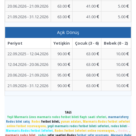
20.06.2026 - 21.09.2026
63.00
41.00
5.00
21.09.2026 - 31.12.2026
63.00
41.00
5.00
Açık Dönüş
Periyot
Yetişkin
Çocuk (3 - 6)
Bebek (0 - 2)
22.09.2025 - 12.04.2026
90.00
63.00
10.00
12.04.2026 - 20.06.2026
90.00
63.00
10.00
20.06.2026 - 21.09.2026
95.00
68.00
10.00
21.09.2026 - 31.12.2026
90.00
63.00
10.00
TAGS
Yeşil Marmaris Lines marmaris rodos feribot bileti fiaytı saati sferleri,
marmarisferry
Rodos bilet satış
Rodos
feribot bileti
,
yunan adaları,
Marmaris-Rodos feribot seferleri
online feribot rezervasyonu,
yeşil marmaris rodos feribot bileti seferleri, rodos bileti
-
Marmaris-Rodos Feribot Seferleri
, Rodos Feribot Seferleri online rezervasyon, ,
rhodes,
,
marmaris rodos bilet,
rodos
sefer saatleri,Rodos
feribot sefer programı,
Marmaris Rodos