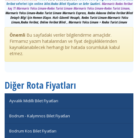
feribot
seferleri için online
bilet.
Rodos Bileti Fiyatları ve Sefer Saatleri.
Marmaris Rodos feribot
kaç Tl Marmaris Yolcu Limanı-Rodos Turist Limanı Marmaris Yolcu Limanı-Rodos Turist Limanı,
Marmaris Yolcu Limanı-Rodos Turist Limanı Marmaris Express, Rodos Adasına Online Feribot Bileti
Detaylı Bilgi İçin Hemen Ulaşın. Hızlı Güvenli Hesaplı, Rodos Turist Limanı-Marmaris Yolcu
Limanı,Rodos Feribot, Online Feribot Bileti , Marmaris Yolcu Limanı > Rodos Turist Limanı
Önemli
Bu sayfadaki veriler bilgilendirme amaçlıdır.
Firmamız yazım hatalarından ve fiyat değişikliklerinden
kaynaklanabilecek herhangi bir hatada sorumluluk kabul
etmez.
Diğer Rota Fiyatları
Ayvalık Midilli Bilet Fiyatları
Bodrum - Kalymnos Bilet Fiyatları
Bodrum Kos Bilet Fiyatları