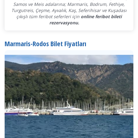
Samos ve Meis adalarına; Marmaris, Bodrum, Fethiye,
Turgutreis, Çeşme, Ayvalık, Kaş, Seferihisar ve Kuşadası
çıkışlı tüm feribot seferleri için
online feribot bileti
rezervasyonu.
Marmaris-Rodos Bilet Fiyatları