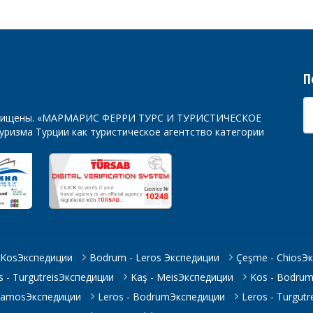
а
08:00 - 08:45
Feribot
ца
08:00 - 08:45
Feribot
та
П
08:00 - 08:45
Feribot
енье
08:00 - 08:45
Feribot
а защищены. «МАРМАРИС ФЕРРИ ТУРС И ТУРИСТИЧЕСКОЕ
ризма Турции как туристическое агентство категории
а
08:00 - 08:45
Feribot
ца
08:00 - 08:45
Feribot
та
08:00 - 08:45
Feribot
енье
08:00 - 08:45
Feribot
 KosЭкспедиции
Bodrum - Leros Экспедиции
Çeşme - ChiosЭ
 - TurgutreisЭкспедиции
Kaş - MeisЭкспедиции
Kos - Bodru
 SamosЭкспедиции
Leros - BodrumЭкспедиции
Leros - Turgut