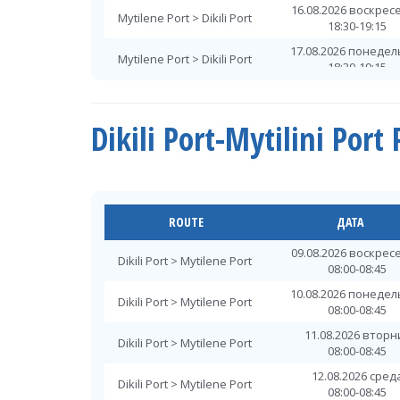
16.08.2026 воскрес
Mytilene Port > Dikili Port
18:30-19:15
17.08.2026 понеде
Mytilene Port > Dikili Port
18:30-19:15
18.08.2026 вторн
Mytilene Port > Dikili Port
18:30-19:15
Dikili Port-Mytilini Por
19.08.2026 сред
Mytilene Port > Dikili Port
18:30-19:15
20.08.2026 четве
Mytilene Port > Dikili Port
18:30-19:15
21.08.2026 пятни
ROUTE
ДАТА
Mytilene Port > Dikili Port
18:30-19:15
09.08.2026 воскрес
22.08.2026 суббо
Dikili Port > Mytilene Port
Mytilene Port > Dikili Port
08:00-08:45
18:30-19:15
10.08.2026 понеде
23.08.2026 воскрес
Dikili Port > Mytilene Port
Mytilene Port > Dikili Port
08:00-08:45
18:30-19:15
11.08.2026 вторн
24.08.2026 понеде
Dikili Port > Mytilene Port
Mytilene Port > Dikili Port
08:00-08:45
18:30-19:15
12.08.2026 сред
25.08.2026 вторн
Dikili Port > Mytilene Port
Mytilene Port > Dikili Port
08:00-08:45
18:30-19:15