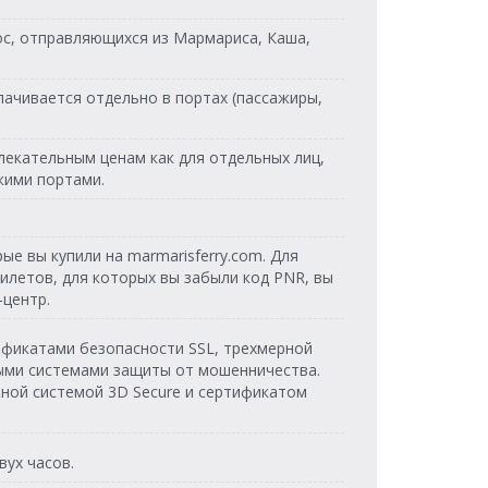
Feribot
Feribot
Dentur Avrasya
иос, отправляющихся из Мармариса, Каша,
Dentur Avrasya
Feribot
Feribot
Dentur Avrasya
Dentur Avrasya
лачивается отдельно в портах (пассажиры,
Feribot
Feribot
Dentur Avrasya
Dentur Avrasya
Feribot
екательным ценам как для отдельных лиц,
Feribot
кими портами.
Dentur Avrasya
Dentur Avrasya
Feribot
Feribot
Dentur Avrasya
Dentur Avrasya
Feribot
е вы купили на marmarisferry.com. Для
Feribot
илетов, для которых вы забыли код PNR, вы
Dentur Avrasya
Dentur Avrasya
-центр.
Feribot
Feribot
Dentur Avrasya
Dentur Avrasya
ификатами безопасности SSL, трехмерной
Feribot
Feribot
выми системами защиты от мошенничества.
Dentur Avrasya
Dentur Avrasya
ной системой 3D Secure и сертификатом
Feribot
Feribot
Dentur Avrasya
Dentur Avrasya
Feribot
Feribot
вух часов.
Dentur Avrasya