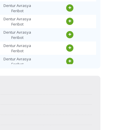
Dentur Avrasya
Dentur Avrasya
Feribot
Feribot
Dentur Avrasya
Dentur Avrasya
Feribot
Feribot
Dentur Avrasya
Dentur Avrasya
Feribot
Feribot
Dentur Avrasya
Dentur Avrasya
Feribot
Feribot
Dentur Avrasya
Dentur Avrasya
Feribot
Feribot
Dentur Avrasya
Dentur Avrasya
Feribot
Feribot
Dentur Avrasya
Dentur Avrasya
Feribot
Feribot
Dentur Avrasya
Dentur Avrasya
Feribot
Feribot
Dentur Avrasya
Dentur Avrasya
Feribot
Feribot
Dentur Avrasya
Dentur Avrasya