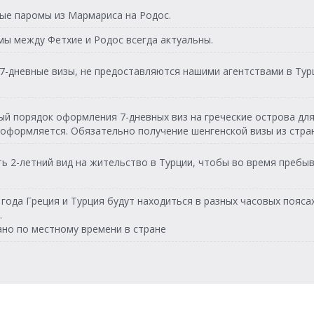
енье
08:00 - 08:45
Feribot
18:30 - 19:15
Feribot
ые паромы из Мармариса на Родос.
а
а
08:00 - 08:45
Feribot
мы между Фетхие и Родос всегда актуальны.
18:30 - 19:15
Feribot
рг
ца
08:00 - 08:45
Feribot
и 7-дневные визы, не предоставляются нашими агентствами в Тур
18:30 - 19:15
Feribot
ца
та
08:00 - 08:45
Feribot
18:30 - 19:15
Feribot
й порядок оформления 7-дневных виз на греческие острова для
та
енье
е оформляется. Обязательно получение шенгенской визы из стра
08:00 - 08:45
Feribot
18:30 - 19:15
Feribot
енье
 2-летний вид на жительство в Турции, чтобы во время пребыв
08:00 - 08:45
Feribot
а
08:00 - 08:45
Feribot
 года Греция и Турция будут находиться в разных часовых поясах
.
ца
ано по местному времени в стране
08:00 - 08:45
Feribot
та
08:00 - 08:45
Feribot
енье
08:00 - 08:45
Feribot