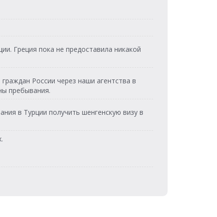
Dentur Avrasya
Feribot
Feribot
Dentur Avrasya
Dentur Avrasya
Feribot
Feribot
Dentur Avrasya
Dentur Avrasya
ции. Греция пока не предоставила никакой
Feribot
Feribot
Dentur Avrasya
Dentur Avrasya
Feribot
Feribot
 граждан России через наши агентства в
Dentur Avrasya
Dentur Avrasya
ны пребывания.
Feribot
Feribot
Dentur Avrasya
ания в Турции получить шенгенскую визу в
Feribot
Dentur Avrasya
.
Feribot
Dentur Avrasya
Feribot
Dentur Avrasya
Feribot
Dentur Avrasya
Feribot