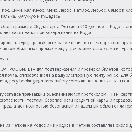
енье
Кос, Сими, Калимнос, Мейс, Лерос, Патмос, Лесбос, Самос и Х
та
08:00 - 08:45
Feribot
18:30 - 19:15
Feribot
йвалыка, Кучуккую и Кушадасы.
льник
енье
08:00 - 08:45
Feribot
сбор в размере €6 для порта Фетхие и €10 для порта Родоса оп
18:30 - 19:15
Feribot
, не платят налог при возвращении на Родос).
ик
а
08:00 - 08:45
Feribot
18:30 - 19:15
Feribot
ровать туры, трансферы и размещение во всех портах по привл
х и автомобильных паромах между греческими островами и турец
а
ца
08:00 - 08:45
Feribot
18:30 - 19:15
Feribot
почте
рг
та
08:00 - 08:45
Feribot
18:30 - 19:15
Feribot
 ЗАПРОС БИЛЕТА для подтверждения и проверки билетов, которы
я почта, отправленная на вашу электронную почту ранее. Для б
ца
енье
08:00 - 08:45
Feribot
 адресу bookings@marmarisferry.com или позвонить в наш колл
18:30 - 19:15
Feribot
та
а
08:00 - 08:45
Feribot
rry.com все транзакции обеспечиваются протоколом HTTP, серт
18:30 - 19:15
Feribot
езопасности, тестами безопасности кредитной карты и передо
енье
ца
 предлагает полностью безопасный и надежный обмен с платеж
08:00 - 08:45
Feribot
18:30 - 19:15
Feribot
льник
та
08:00 - 08:45
Feribot
18:30 - 19:15
Feribot
е из Фетхие на Родос и из Родоса в Фетхие составляет около д
ик