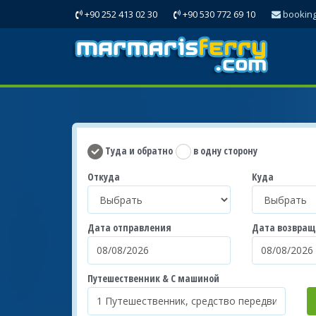
+90 252 413 02 30
+90 530 772 69 10
bookin
Туда и обратно
в одну сторону
Откуда
Куда
Дата отправления
Дата возвра
Путешественник & С машиной