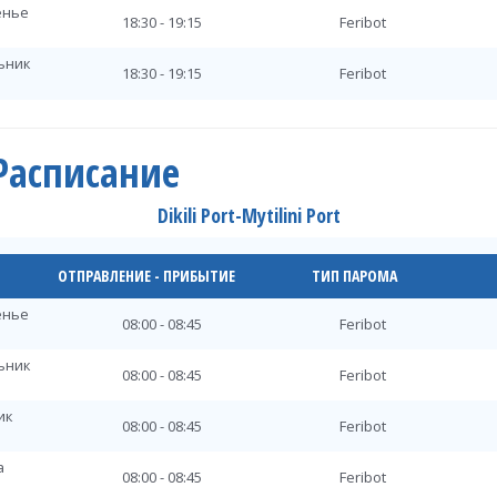
енье
18:30 - 19:15
Feribot
льник
18:30 - 19:15
Feribot
ик
18:30 - 19:15
Feribot
t Расписание
а
18:30 - 19:15
Feribot
Dikili Port-Mytilini Port
рг
18:30 - 19:15
Feribot
ца
ОТПРАВЛЕНИЕ - ПРИБЫТИЕ
ТИП ПАРОМА
18:30 - 19:15
Feribot
енье
та
08:00 - 08:45
Feribot
18:30 - 19:15
Feribot
льник
енье
08:00 - 08:45
Feribot
18:30 - 19:15
Feribot
ик
льник
08:00 - 08:45
Feribot
18:30 - 19:15
Feribot
а
ик
08:00 - 08:45
Feribot
18:30 - 19:15
Feribot