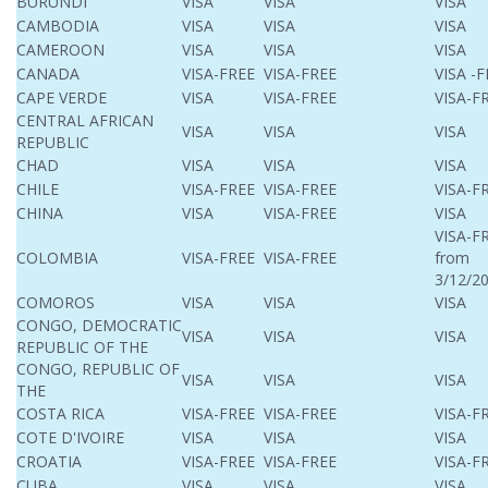
BURUNDI
VISA
VISA
VISA
CAMBODIA
VISA
VISA
VISA
CAMEROON
VISA
VISA
VISA
CANADA
VISA-FREE
VISA-FREE
VISA -
CAPE VERDE
VISA
VISA-FREE
VISA-F
CENTRAL AFRICAN
VISA
VISA
VISA
REPUBLIC
CHAD
VISA
VISA
VISA
CHILE
VISA-FREE
VISA-FREE
VISA-F
CHINA
VISA
VISA-FREE
VISA
VISA-F
COLOMBIA
VISA-FREE
VISA-FREE
from
3/12/2
COMOROS
VISA
VISA
VISA
CONGO,
DEMOCRATIC
VISA
VISA
VISA
REPUBLIC OF THE
CONGO, REPUBLIC OF
VISA
VISA
VISA
THE
COSTA RICA
VISA-FREE
VISA-FREE
VISA-F
COTE D'IVOIRE
VISA
VISA
VISA
CROATIA
VISA-FREE
VISA-FREE
VISA-F
CUBA
VISA
VISA
VISA