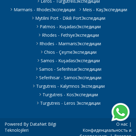
Leros - TurgutreisЭкспедиции
Marmaris - RhodesЭкспедиции
Meis - KaşЭкспедиции
Mytilini Port - Dikili PortЭкспедиции
Patmos - KuşadasıЭкспедиции
Rhodes - FethiyeЭкспедиции
Rhodes - MarmarisЭкспедиции
Chios - ÇeşmeЭкспедиции
Samos - KuşadasıЭкспедиции
Samos - SeferihisarЭкспедиции
Seferihisar - SamosЭкспедиции
Turgutreis - Kalymnos Экспедиции
Turgutreis - KosЭкспедиции
Turgutreis - Leros Экспедиции
Powered By
DataNet Bilgi
О нас
|
Teknolojileri
Конфиденциальность и