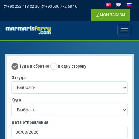
+90 252 413 02 30
+90 530 772 69 10
МОИ ЗАКАЗЫ
Toggle
navigat
Туда и обратно
в одну сторону
Откуда
Куда
Дата отправления