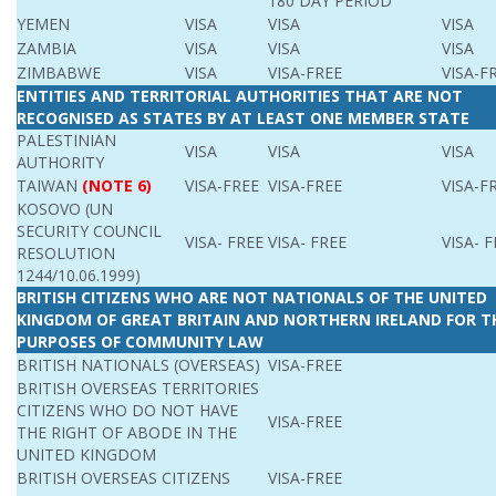
180 DAY PERIOD
YEMEN
VISA
VISA
VISA
ZAMBIA
VISA
VISA
VISA
ZIMBABWE
VISA
VISA-FREE
VISA-F
ENTITIES AND TERRITORIAL AUTHORITIES THAT ARE NOT
RECOGNISED AS STATES BY AT LEAST ONE MEMBER STATE
PALESTINIAN
VISA
VISA
VISA
AUTHORITY
TAIWAN
(NOTE 6)
VISA-FREE
VISA-FREE
VISA-F
KOSOVO (UN
SECURITY COUNCIL
VISA- FREE
VISA- FREE
VISA- 
RESOLUTION
1244/10.06.1999)
BRITISH CITIZENS WHO ARE NOT NATIONALS OF THE UNITED
KINGDOM OF GREAT BRITAIN AND NORTHERN IRELAND FOR T
PURPOSES OF COMMUNITY LAW
BRITISH NATIONALS (OVERSEAS)
VISA-FREE
BRITISH OVERSEAS TERRITORIES
CITIZENS WHO DO NOT HAVE
VISA-FREE
THE RIGHT OF ABODE IN THE
UNITED KINGDOM
BRITISH OVERSEAS CITIZENS
VISA-FREE