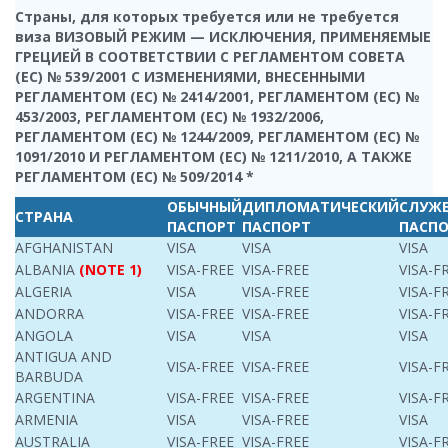
Страны, для которых требуется или не требуется
виза ВИЗОВЫЙ РЕЖИМ — ИСКЛЮЧЕНИЯ, ПРИМЕНЯЕМЫЕ
ГРЕЦИЕЙ В СООТВЕТСТВИИ С РЕГЛАМЕНТОМ СОВЕТА
(ЕС) № 539/2001 С ИЗМЕНЕНИЯМИ, ВНЕСЕННЫМИ
РЕГЛАМЕНТОМ (ЕС) № 2414/2001, РЕГЛАМЕНТОМ (ЕС) №
453/2003, РЕГЛАМЕНТОМ (ЕС) № 1932/2006,
РЕГЛАМЕНТОМ (ЕС) № 1244/2009, РЕГЛАМЕНТОМ (ЕС) №
1091/2010 И РЕГЛАМЕНТОМ (ЕС) № 1211/2010, А ТАКЖЕ
РЕГЛАМЕНТОМ (ЕС) № 509/2014 *
ОБЫЧНЫЙ
ДИПЛОМАТИЧЕСКИЙ
СЛУЖ
СТРАНА
ПАСПОРТ
ПАСПОРТ
ПАСП
AFGHANISTAN
VISA
VISA
VISA
ALBANIA
(NOTE 1)
VISA-FREE
VISA-FREE
VISA-F
ALGERIA
VISA
VISA-FREE
VISA-F
ANDORRA
VISA-FREE
VISA-FREE
VISA-F
ANGOLA
VISA
VISA
VISA
ANTIGUA AND
VISA-FREE
VISA-FREE
VISA-F
BARBUDA
ARGENTINA
VISA-FREE
VISA-FREE
VISA-F
ARMENIA
VISA
VISA-FREE
VISA
AUSTRALIA
VISA-FREE
VISA-FREE
VISA-F