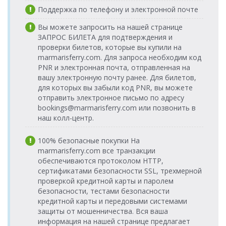
Порт Эге
Avrasya
17:00-19:15
Поддержка по телефону и электронной почте
(г.Кушадасы)
Katamaran
Порт Эге
05.09.2026
Dentur
(г.Кушадасы) >
суббота
Avrasya
Порт о.Патмос >
25.09.2026
Dentur
Вы можете запросить на нашей странице
Порт о.Патмос
08:15-10:30
Katamaran
Порт Эге
пятница
Avrasya
ЗАПРОС БИЛЕТА для подтверждения и
(г.Кушадасы)
17:00-19:15
Katamaran
Порт Эге
06.09.2026
Dentur
проверки билетов, которые вы купили на
(г.Кушадасы) >
воскресенье
Avrasya
Порт о.Патмос >
26.09.2026
Dentur
marmarisferry.com. Для запроса необходим код
Порт о.Патмос
08:15-10:30
Katamaran
Порт Эге
суббота
Avrasya
PNR и электронная почта, отправленная на
(г.Кушадасы)
17:00-19:15
Katamaran
Порт Эге
Dentur
вашу электронную почту ранее. Для билетов,
09.09.2026 среда
(г.Кушадасы) >
Avrasya
для которых вы забыли код PNR, вы можете
Порт о.Патмос >
27.09.2026
Dentur
08:15-10:30
Порт о.Патмос
Katamaran
Порт Эге
отправить электронное письмо по адресу
воскресенье
Avrasya
(г.Кушадасы)
17:00-19:15
Katamaran
bookings@marmarisferry.com или позвонить в
Порт Эге
11.09.2026
Dentur
(г.Кушадасы) >
пятница
Avrasya
наш колл-центр.
Порт о.Патмос
08:15-10:30
Katamaran
Порт Эге
100% безопасные покупки На
12.09.2026
Dentur
(г.Кушадасы) >
суббота
Avrasya
marmarisferry.com все транзакции
Порт о.Патмос
08:15-10:30
Katamaran
обеспечиваются протоколом HTTP,
сертификатами безопасности SSL, трехмерной
Порт Эге
13.09.2026
Dentur
проверкой кредитной карты и паролем
(г.Кушадасы) >
воскресенье
Avrasya
Порт о.Патмос
безопасности, тестами безопасности
08:15-10:30
Katamaran
кредитной карты и передовыми системами
Порт Эге
Dentur
16.09.2026 среда
защиты от мошенничества. Вся ваша
(г.Кушадасы) >
Avrasya
08:15-10:30
информация на нашей странице предлагает
Порт о.Патмос
Katamaran