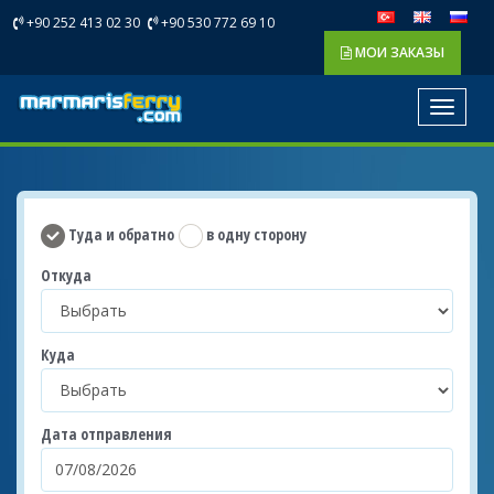
+90 252 413 02 30
+90 530 772 69 10
МОИ ЗАКАЗЫ
Toggle
navigat
Туда и обратно
в одну сторону
Откуда
Куда
Дата отправления