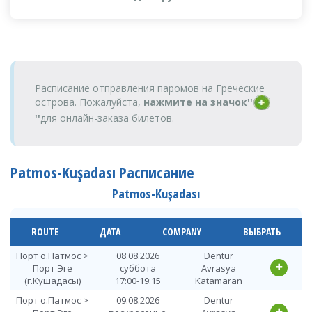
Расписание отправления паромов на Греческие
острова. Пожалуйста,
нажмите на значок''
''
для онлайн-заказа билетов.
Patmos-Kuşadası Расписание
Patmos-Kuşadası
ROUTE
ДАТА
COMPANY
ВЫБРАТЬ
Порт о.Патмос >
08.08.2026
Dentur
Порт Эге
суббота
Avrasya
(г.Кушадасы)
17:00-19:15
Katamaran
Порт о.Патмос >
09.08.2026
Dentur