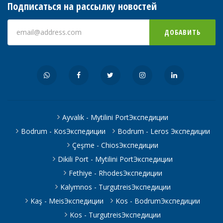
Подписаться на рассылку новостей
ДОБАВИТЬ
Ayvalık - Mytilini PortЭкспедиции
Bodrum - KosЭкспедиции
Bodrum - Leros Экспедиции
Çeşme - ChiosЭкспедиции
Dikili Port - Mytilini PortЭкспедиции
Fethiye - RhodesЭкспедиции
Kalymnos - TurgutreisЭкспедиции
Kaş - MeisЭкспедиции
Kos - BodrumЭкспедиции
Kos - TurgutreisЭкспедиции