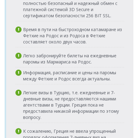
полностью безопасный и надежный обмен с
Порт Эге
18.09.2026
Dentur
платежной системой 3D Secure и
(г.Кушадасы) >
пятница
Avrasya
сертификатом безопасности 256 BIT SSL.
Порт о.Патмос
08:15-10:30
Katamaran
Порт Эге
19.09.2026
Dentur
Время в пути на быстроходном катамаране из
(г.Кушадасы) >
суббота
Avrasya
Фетхие на Родос и из Родоса в Фетхие
Порт о.Патмос
08:15-10:30
Katamaran
составляет около двух часов.
Порт Эге
20.09.2026
Dentur
(г.Кушадасы) >
воскресенье
Avrasya
Легко забронируйте билеты на ежедневные
Порт о.Патмос
08:15-10:30
Katamaran
паромы из Мармариса на Родос.
Порт Эге
Dentur
23.09.2026 среда
(г.Кушадасы) >
Avrasya
Информация, расписание и цены на паромы
08:15-10:30
Порт о.Патмос
Katamaran
между Фетхие и Родос всегда актуальны.
Порт Эге
25.09.2026
Dentur
(г.Кушадасы) >
пятница
Avrasya
Легкие визы в Турцию, т.е. ежедневные и 7-
Порт о.Патмос
08:15-10:30
Katamaran
дневные визы, не предоставляются нашими
агентствами в Турции. Греция пока не
Порт Эге
26.09.2026
Dentur
(г.Кушадасы) >
предоставила никакой информации по этому
суббота
Avrasya
Порт о.Патмос
08:15-10:30
Katamaran
вопросу.
Порт Эге
27.09.2026
Dentur
(г.Кушадасы) >
воскресенье
Avrasya
К сожалению, Греция не ввела упрощенный
Порт о.Патмос
08:15-10:30
Katamaran
порядок оформления 7-дневных виз на